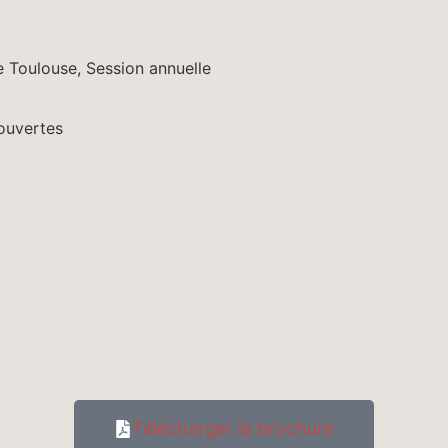
e Toulouse
,
Session annuelle
 ouvertes
Télécharger la brochure