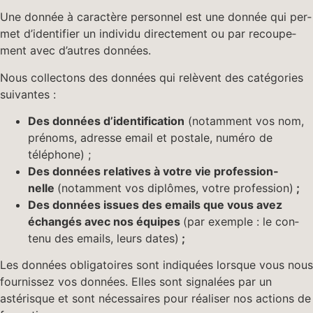
Une don­née à car­ac­tère per­son­nel est une don­née qui per­
met d’identifier un indi­vidu directe­ment ou par recoupe­
ment avec d’autres données.
Nous col­lec­tons des don­nées qui relèvent des caté­gories
suivantes :
Des don­nées d’identification
(notam­ment vos nom,
prénoms, adresse email et postale, numéro de
téléphone) ;
Des don­nées rel­a­tives à votre vie pro­fes­sion­
nelle
(notam­ment vos diplômes, votre pro­fes­sion)
;
Des don­nées issues des emails que vous avez
échangés avec nos équipes
(par exem­ple : le con­
tenu des emails, leurs dates)
;
Les don­nées oblig­a­toires sont indiquées lorsque vous nous
four­nissez vos don­nées. Elles sont sig­nalées par un
astérisque et sont néces­saires pour réalis­er nos actions de