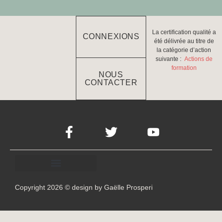
La certification qualité a
CONNEXIONS
été délivrée au titre de
la catégorie d’action
suivante :
Actions de
formation
NOUS
CONTACTER
Copyright 2026 © design by Gaëlle Prosperi