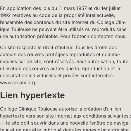
En appli­ca­tion des lois du 11 mars 1957 et du 1er juil­let
1992 rel­a­tives au code de la pro­priété intel­lectuelle,
l’ensem­ble des con­tenus du site Inter­net du Col­lège Clin­
ique Toulouse ne peu­vent être util­isés ou repro­duits sans
une autori­sa­tion préal­able. Pour l’obtenir con­tactez nous.
Ce site respecte le droit d’au­teur. Tous les droits des
auteurs des œuvres pro­tégées repro­duites et com­mu­
niquées sur ce site, sont réservés. Sauf autori­sa­tion, toute
util­i­sa­tion des œuvres autres que la repro­duc­tion et la
con­sul­ta­tion indi­vidu­elles et privées sont inter­dites :
www.sesam.org
Lien hypertexte
Col­lège Clin­ique Toulouse autorise la créa­tion d’un lien
hyper­texte vers son site Inter­net aux con­di­tions suivantes :
— le site doit s’ou­vrir dans une nou­velle fenêtre de nav­i­ga­
teur et ne pas être imbriqué dans les pages d’un autre site