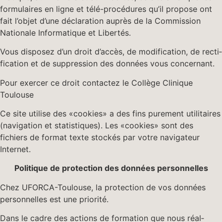
for­mu­laires en ligne et télé-procé­dures qu’il pro­pose ont
fait l’ob­jet d’une déc­la­ra­tion auprès de la Com­mis­sion
Nationale Infor­ma­tique et Libertés.
Vous dis­posez d’un droit d’ac­cès, de mod­i­fi­ca­tion, de rec­ti­
fi­ca­tion et de sup­pres­sion des don­nées vous concernant.
Pour exercer ce droit con­tactez le Col­lège Clin­ique
Toulouse
Ce site utilise des «cook­ies» a des fins pure­ment util­i­taires
(nav­i­ga­tion et sta­tis­tiques). Les «cook­ies» sont des
fichiers de for­mat texte stock­és par votre nav­i­ga­teur
Internet.
Poli­tique de pro­tec­tion des don­nées personnelles
Chez UFOR­CA-Toulouse, la pro­tec­tion de vos don­nées
per­son­nelles est une priorité.
Dans le cadre des actions de for­ma­tion que nous réal­