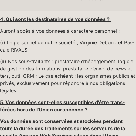
4. Qui sont les des­ti­nataires de vos données ?
Auront accès à vos don­nées à car­ac­tère personnel :
(i) Le per­son­nel de notre société ; Vir­ginie Debono et Pas­
cale RIVALS
(ii) Nos sous-trai­tants : prestataire d’hébergement, logi­ciel
de ges­tion des for­ma­tions, prestataire d’envoi de newslet­
ters, out­il CRM ; Le cas échéant : les organ­ismes publics et
privés, exclu­sive­ment pour répon­dre à nos oblig­a­tions
légales.
5. Vos don­nées sont-elles sus­cep­ti­bles d’être trans­
férées hors de l’Union européenne ?
Vos don­nées sont con­servées et stock­ées pen­dant
toute la durée des traite­ments sur les serveurs de la
société
Ama­zon Web Ser­vices situés dans l’Union