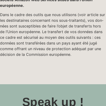
européenne.
Dans le cadre des out­ils que nous util­isons (voir arti­cle sur
les des­ti­nataires con­cer­nant nos sous-trai­tants), vos don­
nées sont sus­cep­ti­bles de faire l’objet de trans­ferts hors
de l’Union européenne. Le trans­fert de vos don­nées dans
ce cadre est sécurisé au moyen des out­ils suiv­ants : ces
don­nées sont trans­férées dans un pays ayant été jugé
comme offrant un niveau de pro­tec­tion adéquat par une
déci­sion de la Com­mis­sion européenne.
Speak up !