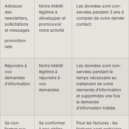
Adress­er
Notre intérêt
Les don­nées sont con­
des
légitime à
servées pen­dant 3 ans à
newsletters,
dévelop­per et
compter de votre dernier
sol­lic­i­ta­tions
pro­mou­voir
contact.
et messages
notre activité
pro­mo­tion­
nels
Répon­dre à
Notre intérêt
Les don­nées sont con­
vos
légitime à
servées pen­dant le
demandes
répon­dre à
temps néces­saire au
d’information
vos
traite­ment de votre
demandes
demande d’information
et sup­primées une fois
la demande
d’information traitée.
Se con­
Se con­former
Pour les fac­tures : les
former aux
à nos oblig­a­
fac­tures sont archivées