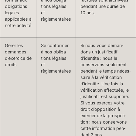
obligations
tions légales
pen­dant une durée de
légales
et
10 ans.
applic­a­bles à
règlementaires
notre activité
Gér­er les
Se con­former
Si nous vous deman­
demandes
à nos oblig­a­
dons un jus­ti­fi­catif
d’exercice de
tions légales
d’identité : nous le
droits
et
conser­vons seule­ment
règlementaires
pen­dant le temps néces­
saire à la véri­fi­ca­tion
d’identité. Une fois la
véri­fi­ca­tion effec­tuée, le
jus­ti­fi­catif est supprimé.
Si vous exercez votre
droit d’opposition à
exercer de la prospec­
tion : nous conser­vons
cette infor­ma­tion pen­
dant 3 ans.