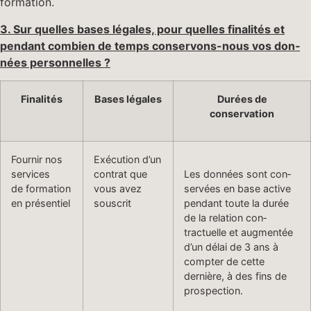
formation.
3. Sur quelles bases légales, pour quelles final­ités et
pen­dant com­bi­en de temps conser­vons-nous vos don­
nées personnelles ?
Final­ités
Bases légales
Durées de
conservation
Fournir nos
Exé­cu­tion d’un
services
con­trat que
Les don­nées sont con­
de for­ma­tion
vous avez
servées en base active
en présentiel
souscrit
pen­dant toute la durée
de la rela­tion con­
tractuelle et aug­men­tée
d’un délai de 3 ans à
compter de cette
dernière, à des fins de
prospection.