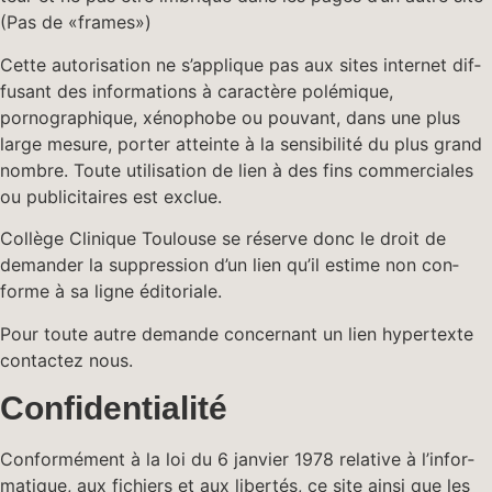
(Pas de «frames»)
Cette autori­sa­tion ne s’applique pas aux sites inter­net dif­
fu­sant des infor­ma­tions à car­ac­tère polémique,
pornographique, xéno­phobe ou pou­vant, dans une plus
large mesure, porter atteinte à la sen­si­bil­ité du plus grand
nom­bre. Toute util­i­sa­tion de lien à des fins com­mer­ciales
ou pub­lic­i­taires est exclue.
Col­lège Clin­ique Toulouse se réserve donc le droit de
deman­der la sup­pres­sion d’un lien qu’il estime non con­
forme à sa ligne éditoriale.
Pour toute autre demande con­cer­nant un lien hyper­texte
con­tactez nous.
Confidentialité
Con­for­mé­ment à la loi du 6 jan­vi­er 1978 rel­a­tive à l’in­for­
ma­tique, aux fichiers et aux lib­ertés, ce site ain­si que les