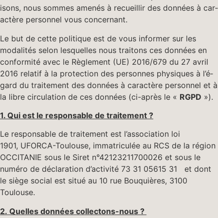
isons, nous sommes amenés à recueil­lir des don­nées à car­
ac­tère per­son­nel vous concernant.
Le but de cette poli­tique est de vous informer sur les
modal­ités selon lesquelles nous traitons ces don­nées en
con­for­mité avec le Règle­ment (UE) 2016/679 du 27 avril
2016 relatif à la pro­tec­tion des per­son­nes physiques à l’é­
gard du traite­ment des don­nées à car­ac­tère per­son­nel et à
la libre cir­cu­la­tion de ces don­nées (ci-après le «
RGPD
»).
1. Qui est le respon­s­able de traitement ?
Le respon­s­able de traite­ment est l’association loi
1901, UFOR­CA-Toulouse, imma­triculée au RCS de la région
OCCITANIE sous le Siret n°42123211700026 et sous le
numéro de déc­la­ra­tion d’activité 73 31 05615 31 et dont
le siège social est situé au 10 rue Bouquières, 3100
Toulouse.
2. Quelles don­nées collectons-nous ?