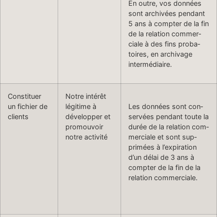
En out­re, vos don­nées
sont archivées pen­dant
5 ans à compter de la fin
de la rela­tion com­mer­
ciale à des fins pro­ba­
toires, en archivage
intermédiaire.
Con­stituer
Notre intérêt
un fichi­er de
légitime à
Les don­nées sont con­
clients
dévelop­per et
servées pen­dant toute la
pro­mou­voir
durée de la rela­tion com­
notre activité
mer­ciale et sont sup­
primées à l’expiration
d’un délai de 3 ans à
compter de la fin de la
rela­tion commerciale.