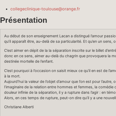
collegeclinique-toulouse@orange.fr
Présentation
Au début de son enseigne­ment Lacan a dis­tin­gué l’amour pas­sion 
qu’il appa­raît être, au-delà de sa par­tic­u­lar­ité. Et qu’en un sen
C’est aimer en dépit de la la sépa­ra­tion inscrite sur le bil­let d’e
donc en ce sens, aimer au-delà du cha­grin que provo­quera la mort
des­tinée mortelle de l’enfant.
C’est pourquoi à l’occasion on saisit mieux ce qu’il en est de l’amo
à la mort.
Aujourd’hui la valeur de l’objet d’amour que l’on est pour l’autre, 
l’imaginaire de la rela­tion entre hommes et femmes, la comédie des 
douleur infinie de la sépa­ra­tion, il y a rup­ture dans l’agir : en té
Alors, en ces temps de rup­ture, peut-on dire qu’il y a une nou­v
Chris­tiane Alberti