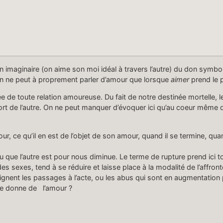
imag­i­naire (on aime son moi idéal à tra­vers l’autre) du don sym­bol­
s, on ne peut à pro­pre­ment par­ler d’amour que lorsque
aimer
prend le 
ntrée de toute rela­tion amoureuse. Du fait de notre des­tinée mortelle, 
 de l’autre. On ne peut man­quer d’évoquer ici qu’au coeur même de l’
ur, ce qu’il en est de l’objet de son amour, quand il se ter­mine, quan
ou que l’autre est pour nous dimin­ue. Le terme de rup­ture prend ici to
sex­es, tend à se réduire et laisse place à la modal­ité de l’affrontem
moignent les pas­sages à l’acte, ou les abus qui sont en aug­men­ta­tion 
elle donne de l’amour ?