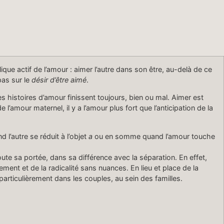
ique act­if de l’amour : aimer l’autre dans son être, au-delà de ce
pas sur le
désir d’être aimé
.
les his­toires d’amour finis­sent tou­jours, bien ou mal. Aimer est
amour mater­nel, il y a l’amour plus fort que l’anticipation de la
d l’autre se réduit à l’objet
a
ou en somme quand l’amour touche
ute sa portée, dans sa dif­férence avec la sépa­ra­tion. En effet,
ent et de la rad­i­cal­ité sans nuances. En lieu et place de la
par­ti­c­ulière­ment dans les cou­ples, au sein des familles.