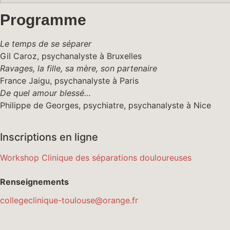
Programme
Le temps de se séparer
Gil Caroz, psy­ch­an­a­lyste à Bruxelles
Rav­ages, la fille, sa mère, son partenaire
France Jaigu, psy­ch­an­a­lyste à Paris
De quel amour blessé…
Philippe de Georges, psy­chi­a­tre, psy­ch­an­a­lyste à Nice
Inscriptions en ligne
Work­shop Clin­ique des sépa­ra­tions douloureuses
Ren­seigne­ments
collegeclinique-toulouse@orange.fr